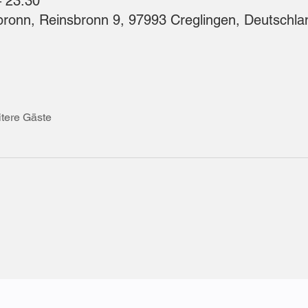
– 23:30
onn, Reinsbronn 9, 97993 Creglingen, Deutschla
tere Gäste